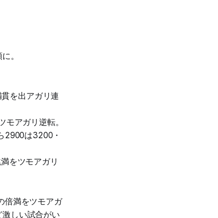
順に。
満貫を出アガリ連
をツモアガリ逆転。
900は3200・
跳満をツモアガリ
の倍満をツモアガ
ど激しい試合がい