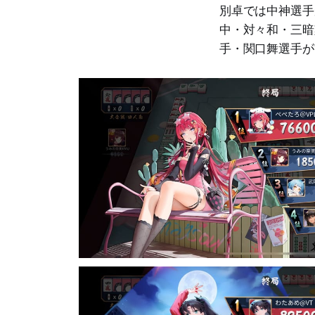
別卓では中神選手
中・対々和・三暗
手・関口舞選手が