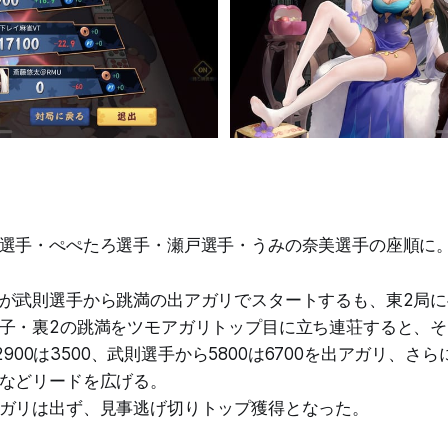
選手・ぺぺたろ選手・瀬戸選手・うみの奈美選手の座順に
が武則選手から跳満の出アガリでスタートするも、東2局
子・裏2の跳満をツモアガリトップ目に立ち連荘すると、
・2900は3500、武則選手から5800は6700を出アガリ、さらに
などリードを広げる。
ガリは出ず、見事逃げ切りトップ獲得となった。