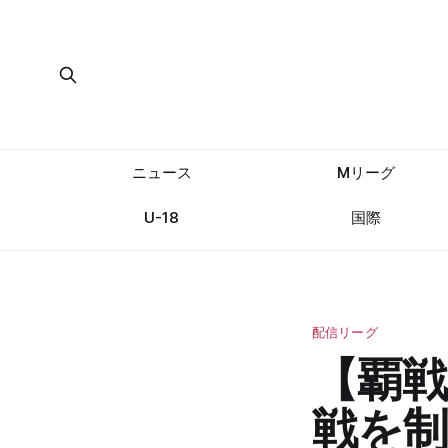
ニュース
Mリーグ
U-18
国際
配信リーグ
【覇戦
戦を