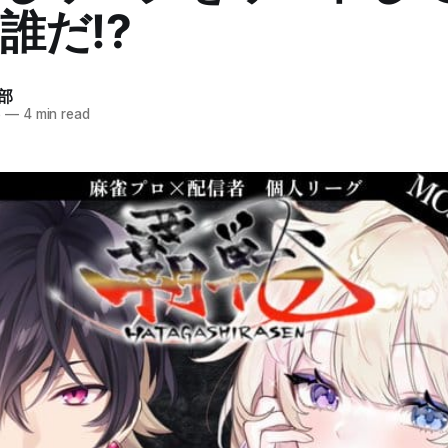
誰だ⁉
部
6
—
4 min read