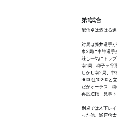
第1試合
配信卓は酒はる選
対局は藤井選手が
東2局に中神選手
荘し一気にトップ
南1局、獅子ヶ谷
しかし南2局、中
9600は1020
だがオーラス、獅
再度逆転、見事ト
別卓では木下レイ
った他、瀬戸啓太