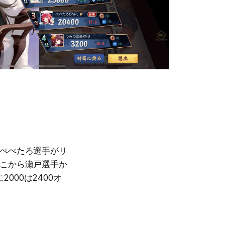
。
にぺぺたろ選手がリ
そこから瀬戸選手か
2000は2400オ