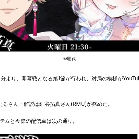
©覇戦
時30分より、開幕戦となる第1節が行われ、対局の模様がYouT
たるさん・解説は細谷拓真さん(RMU)が務めた。
テムと今節の配信卓は次の通り。