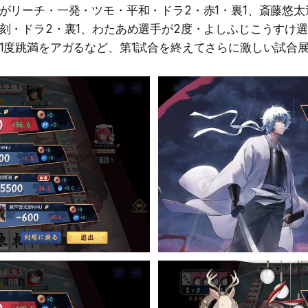
がリーチ・一発・ツモ・平和・ドラ2・赤1・裏1、斎藤悠
刻・ドラ2・裏1、わたあめ選手が2度・よしふじこうすけ
1度跳満をアガるなど、第1試合を終えてさらに激しい試合