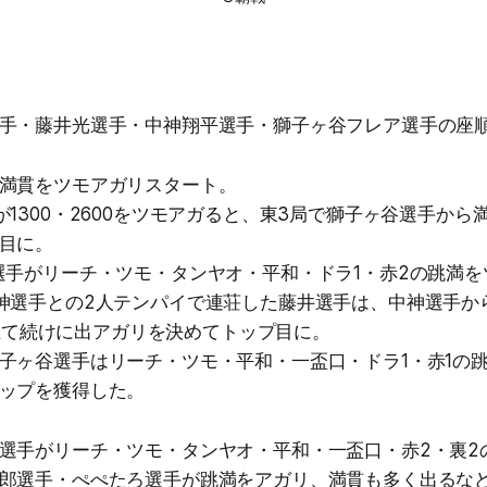
手・藤井光選手・中神翔平選手・獅子ヶ谷フレア選手の座
満貫をツモアガリスタート。
が1300・2600をツモアガると、東3局で獅子ヶ谷選手から
目に。
選手がリーチ・ツモ・タンヤオ・平和・ドラ1・赤2の跳満
神選手との2人テンパイで連荘した藤井選手は、中神選手から2
0と立て続けに出アガリを決めてトップ目に。
子ヶ谷選手はリーチ・ツモ・平和・一盃口・ドラ1・赤1の
ップを獲得した。
選手がリーチ・ツモ・タンヤオ・平和・一盃口・赤2・裏2
郎選手・ぺぺたろ選手が跳満をアガリ、満貫も多く出るな