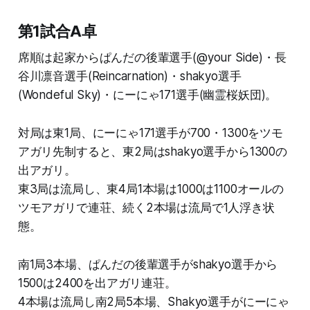
第1試合A卓
席順は起家からぱんだの後輩選手(@your Side)・長
谷川凛音選手(Reincarnation)・shakyo選手
(Wondeful Sky)・にーにゃ171選手(幽霊桜妖団)。
対局は東1局、にーにゃ171選手が700・1300をツモ
アガリ先制すると、東2局はshakyo選手から1300の
出アガリ。
東3局は流局し、東4局1本場は1000は1100オールの
ツモアガリで連荘、続く2本場は流局で1人浮き状
態。
南1局3本場、ぱんだの後輩選手がshakyo選手から
1500は2400を出アガリ連荘。
4本場は流局し南2局5本場、Shakyo選手がにーにゃ