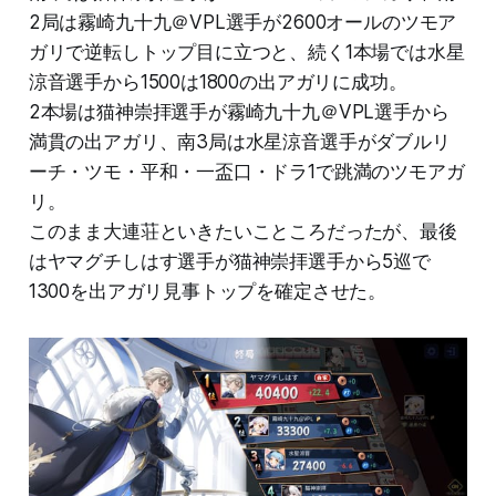
2局は霧崎九十九＠VPL選手が2600オールのツモア
ガリで逆転しトップ目に立つと、続く1本場では水星
涼音選手から1500は1800の出アガリに成功。
2本場は猫神崇拝選手が霧崎九十九＠VPL選手から
満貫の出アガリ、南3局は水星涼音選手がダブルリ
ーチ・ツモ・平和・一盃口・ドラ1で跳満のツモアガ
リ。
このまま大連荘といきたいこところだったが、最後
はヤマグチしはす選手が猫神崇拝選手から5巡で
1300を出アガリ見事トップを確定させた。