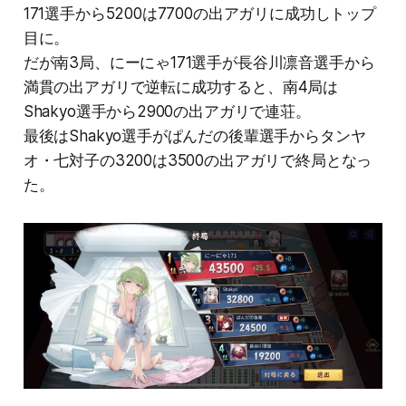
171選手から5200は7700の出アガリに成功しトップ
目に。
だが南3局、にーにゃ171選手が長谷川凛音選手から
満貫の出アガリで逆転に成功すると、南4局は
Shakyo選手から2900の出アガリで連荘。
最後はShakyo選手がぱんだの後輩選手からタンヤ
オ・七対子の3200は3500の出アガリで終局となっ
た。