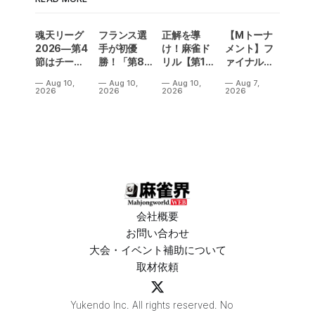
魂天リーグ
フランス選
正解を導
【Mトーナ
2026—第4
手が初優
け！麻雀ド
メント】フ
節はチーム
勝！「第8
リル【第15
ァイナル／2
レグルスが
回ヨーロッ
問】
連勝でカー
Aug 10,
Aug 10,
Aug 10,
Aug 7,
ついに首位
パ麻雀選手
ニバル！東
2026
2026
2026
2026
を奪取！他
権 」スウェ
城りお選手
にも上位陣
ーデン・ウ
がMトーナ
に動きあ
プサラで閉
メント
り⁉
幕
2026優
勝！
会社概要
お問い合わせ
大会・イベント補助について
取材依頼
Yukendo Inc. All rights reserved. No