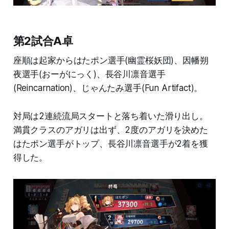
第2試合A卓
座順は起家からはたポン選手(幽霊桜妖団)、因幡朔
夜選手(おーがにっく)、長谷川凛音選手
(Reincarnation)、じゃんたみ選手(Fun Artifact)。
対局は2連続流局スタートと落ち着いた滑り出し。
満貫クラスのアガリは出ず、2度のアガリを決めた
はたポン選手がトップ、長谷川凛音選手が2着を獲
得した。