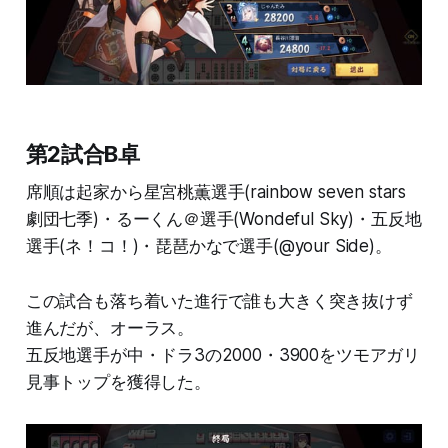
第2試合B卓
席順は起家から星宮桃薫選手(rainbow seven stars
劇団七季)・るーくん＠選手(Wondeful Sky)・五反地
選手(ネ！コ！)・琵琶かなで選手(@your Side)。
この試合も落ち着いた進行で誰も大きく突き抜けず
進んだが、オーラス。
五反地選手が中・ドラ3の2000・3900をツモアガリ
見事トップを獲得した。