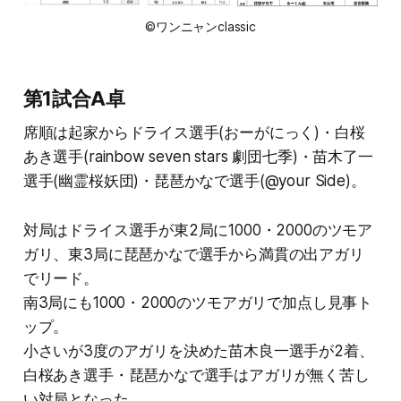
©ワンニャンclassic
第1試合A卓
席順は起家からドライス選手(おーがにっく)・白桜
あき選手(rainbow seven stars 劇団七季)・苗木了一
選手(幽霊桜妖団)・琵琶かなで選手(@your Side)。
対局はドライス選手が東2局に1000・2000のツモア
ガリ、東3局に琵琶かなで選手から満貫の出アガリ
でリード。
南3局にも1000・2000のツモアガリで加点し見事ト
ップ。
小さいが3度のアガリを決めた苗木良一選手が2着、
白桜あき選手・琵琶かなで選手はアガリが無く苦し
い対局となった。