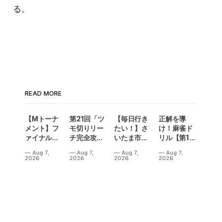
る。
READ MORE
【Mトーナ
第21回「ツ
【毎日行き
正解を導
メント】フ
モ切りリー
たい！】さ
け！麻雀ド
ァイナル／2
チ完全攻
いたま市に
リル【第14
連勝でカー
略」
ラスベガス
問】
Aug 7,
Aug 7,
Aug 7,
Aug 7,
ニバル！東
誕生！？
2026
2026
2026
2026
城りお選手
「デイサー
がMトーナ
ビスラスベ
メント
ガス東大
2026優
宮」が
勝！
OPEN