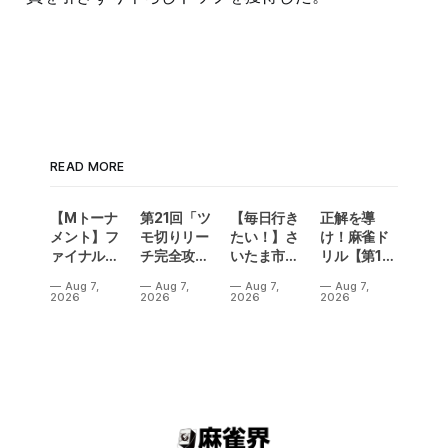
READ MORE
【Mトーナ
第21回「ツ
【毎日行き
正解を導
メント】フ
モ切りリー
たい！】さ
け！麻雀ド
ァイナル／2
チ完全攻
いたま市に
リル【第14
連勝でカー
略」
ラスベガス
問】
Aug 7,
Aug 7,
Aug 7,
Aug 7,
ニバル！東
誕生！？
2026
2026
2026
2026
城りお選手
「デイサー
がMトーナ
ビスラスベ
メント
ガス東大
2026優
宮」が
勝！
OPEN