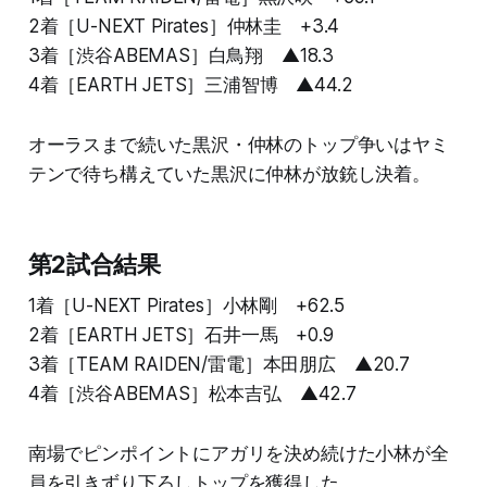
2着［U-NEXT Pirates］仲林圭 +3.4
3着［渋谷ABEMAS］白鳥翔 ▲18.3
4着［EARTH JETS］三浦智博 ▲44.2
オーラスまで続いた黒沢・仲林のトップ争いはヤミ
テンで待ち構えていた黒沢に仲林が放銃し決着。
第2試合結果
1着［U-NEXT Pirates］小林剛 +62.5
2着［EARTH JETS］石井一馬 +0.9
3着［TEAM RAIDEN/雷電］本田朋広 ▲20.7
4着［渋谷ABEMAS］松本吉弘 ▲42.7
南場でピンポイントにアガリを決め続けた小林が全
員を引きずり下ろしトップを獲得した。