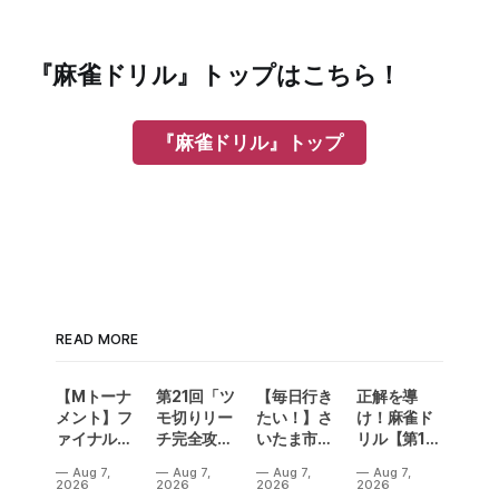
  ①
ポン、打
または
『麻雀ドリル』トップはこちら！
②
チー、打
『麻雀ドリル』トップ
READ MORE
【Mトーナ
第21回「ツ
【毎日行き
正解を導
メント】フ
モ切りリー
たい！】さ
け！麻雀ド
ァイナル／2
チ完全攻
いたま市に
リル【第14
連勝でカー
略」
ラスベガス
問】
Aug 7,
Aug 7,
Aug 7,
Aug 7,
ニバル！東
誕生！？
2026
2026
2026
2026