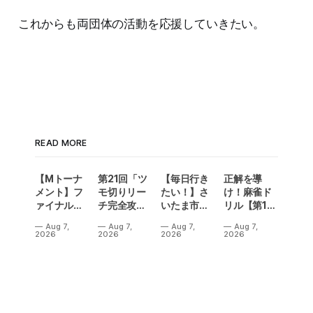
これからも両団体の活動を応援していきたい。
READ MORE
【Mトーナ
第21回「ツ
【毎日行き
正解を導
メント】フ
モ切りリー
たい！】さ
け！麻雀ド
ァイナル／2
チ完全攻
いたま市に
リル【第14
連勝でカー
略」
ラスベガス
問】
Aug 7,
Aug 7,
Aug 7,
Aug 7,
ニバル！東
誕生！？
2026
2026
2026
2026
城りお選手
「デイサー
がMトーナ
ビスラスベ
メント
ガス東大
2026優
宮」が
勝！
OPEN