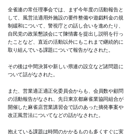
全雀連の常任理事会では、まず今年度の活動報告と
して、風営法適用外施設の要件整備や遊戯料金の規
制緩和について、警視庁との話し合いを進めたり、
自民党の政策懇談会にて陳情書を提出し説明を行っ
たことなど、直近の活動以外にもこれまで継続的に
取り組んでいる課題について報告がなされた。
その後は中間決算や新しい県連の設立など諸問題に
ついて話がなされた。
また、営業適正適正化委員会からも、会員数や顧問
の活動報告がなされ、先日東京都麻雀業協同組合が
開催した麻雀店営業講習会で話のあった摘発事案や
改正風営法についてなどの話がなされた。
抱えている課題は時間のかかるものも多くすぐに実