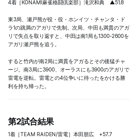
4着［KONAMI麻雀格闘倶楽部］滝沢和典 ▲51.8
東3局、瀬戸熊が役・役・ホンイツ・チャンタ・ド
ラ1の跳満のアガリで先制。次局、中田も満貫のアガ
リで失点を取り返すと、中田は南1局も1300-2600を
アガリ瀬戸熊を追う。
すると竹内が南2局に満貫をアガるとその後猛チャ
ージ。南3局に3900、オーラスにも3900のアガリで
雷電を逆転。雷電との4位争いに待ったをかける勝
利を持ち帰った。
第2試合結果
1着［TEAM RAIDEN/雷電］本田朋広 +57.7