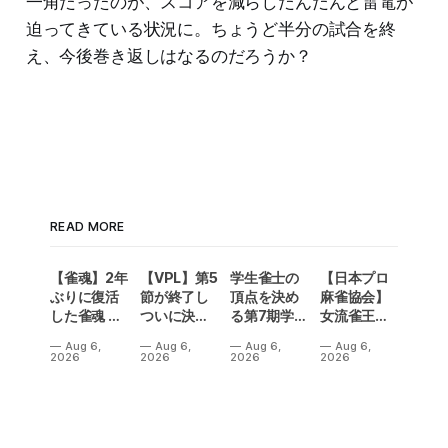
一角だったのが、スコアを減らしだんだんと雷電が
迫ってきている状況に。ちょうど半分の試合を終
え、今後巻き返しはなるのだろうか？
READ MORE
【雀魂】2年
【VPL】第5
学生雀士の
【日本プロ
ぶりに復活
節が終了し
頂点を決め
麻雀協会】
した雀魂 企
ついに決勝
る第7期学生
女流雀王戦
業対抗戦の
メンバーが
雀魂杯！南
Aリーグ第3
Aug 6,
Aug 6,
Aug 6,
Aug 6,
予選出場企
決定！Bリ
場は3人麻雀
節は、3トッ
2026
2026
2026
2026
業が決定‼
ーグの昇級
で開催‼果た
プ続出で一
争いも5名が
して結果
気に順位変
入れ替わり
は⁉
動が！
熱い結果