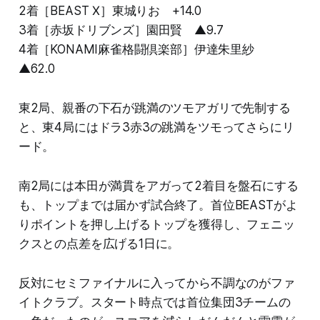
2着［BEAST Ⅹ］東城りお +14.0
3着［赤坂ドリブンズ］園田賢 ▲9.7
4着［KONAMI麻雀格闘倶楽部］伊達朱里紗
▲62.0
東2局、親番の下石が跳満のツモアガリで先制する
と、東4局にはドラ3赤3の跳満をツモってさらにリ
ード。
南2局には本田が満貫をアガって2着目を盤石にする
も、トップまでは届かず試合終了。首位BEASTがよ
りポイントを押し上げるトップを獲得し、フェニッ
クスとの点差を広げる1日に。
反対にセミファイナルに入ってから不調なのがファ
イトクラブ。スタート時点では首位集団3チームの