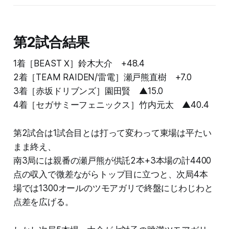
第2試合結果
1着［BEAST Ⅹ］鈴木大介 +48.4
2着［TEAM RAIDEN/雷電］瀬戸熊直樹 +7.0
3着［赤坂ドリブンズ］園田賢 ▲15.0
4着［セガサミーフェニックス］竹内元太 ▲40.4
第2試合は1試合目とは打って変わって東場は平たい
まま終え、
南3局には親番の瀬戸熊が供託2本+3本場の計4400
点の収入で微差ながらトップ目に立つと、次局4本
場では1300オールのツモアガリで終盤にじわじわと
点差を広げる。