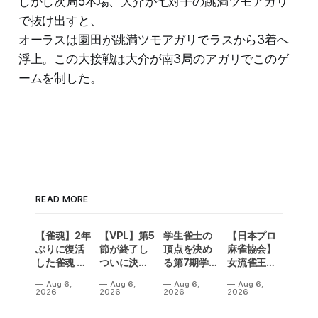
しかし次局5本場、大介が七対子の跳満ツモアガリ
で抜け出すと、
オーラスは園田が跳満ツモアガリでラスから3着へ
浮上。この大接戦は大介が南3局のアガリでこのゲ
ームを制した。
READ MORE
【雀魂】2年
【VPL】第5
学生雀士の
【日本プロ
ぶりに復活
節が終了し
頂点を決め
麻雀協会】
した雀魂 企
ついに決勝
る第7期学生
女流雀王戦
業対抗戦の
メンバーが
雀魂杯！南
Aリーグ第3
Aug 6,
Aug 6,
Aug 6,
Aug 6,
予選出場企
決定！Bリ
場は3人麻雀
節は、3トッ
2026
2026
2026
2026
業が決定‼
ーグの昇級
で開催‼果た
プ続出で一
争いも5名が
して結果
気に順位変