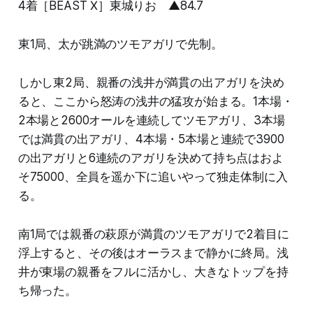
4着［BEAST Ⅹ］東城りお ▲84.7
東1局、太が跳満のツモアガリで先制。
しかし東2局、親番の浅井が満貫の出アガリを決め
ると、ここから怒涛の浅井の猛攻が始まる。1本場・
2本場と2600オールを連続してツモアガリ、3本場
では満貫の出アガリ、4本場・5本場と連続で3900
の出アガリと6連続のアガリを決めて持ち点はおよ
そ75000、全員を遥か下に追いやって独走体制に入
る。
南1局では親番の萩原が満貫のツモアガリで2着目に
浮上すると、その後はオーラスまで静かに終局。浅
井が東場の親番をフルに活かし、大きなトップを持
ち帰った。