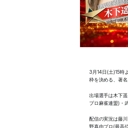
3月14日(土)1
枠を決める、著名
出場選手は木下遥
プロ麻雀連盟)・
配信の実況は藤川
野真由プロ(最高