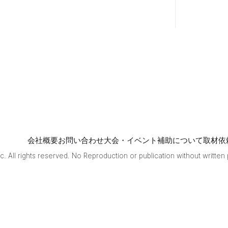
十九選手が国
士無双を和了
した。 激戦を
勝ち抜き、8月
29日(土)の決
勝へ進出した
のは赤星すい
花選手・こっ
ぱみじんこ選
手・燈はな選
手・みるるん
選手の4名。
今節で大きく
会社概要
お問い合わせ
大会・イベント補助について
取材依
ポイントをプ
ラスしたこっ
. All rights reserved. No Reproduction or publication without written
ぱみじんこ選
手・燈はな選
手が新たに決
勝進出圏に飛
び込んだ。 決
勝の解説は多
井隆晴プロ