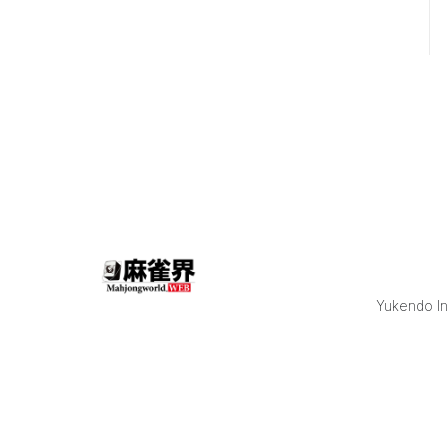
式会社 NHN
PlayArt株式会
社 TOKYO MX
TOPPAN株式会
社 アシェット
あみあみ エイ
ベックス株式
会社 エニシム
ライゼスト株
式会社 オタク
な酒屋鈴木酒
店 ガジェット
通信 クラウド
エース株式会
社 コインチェ
ック株式会社
Yukendo Inc
ソニーグルー
プ株式会社