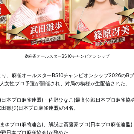
©麻雀オールスターBS10チャンピオンシップ
5時より、麻雀オールスターBS10チャンピオンシップ2026の
人女性プロ予選が開催され、対局の模様が生配信された。
(日本プロ麻雀連盟)・佐野ひなこ(最高位戦日本プロ麻雀協会
武田雛歩(日本プロ麻雀連盟)の4名。
まゆプロ(麻将連合)、解説は斎藤豪プロ(日本プロ麻雀連盟
位戦日本プロ麻雀協会)が務めた。