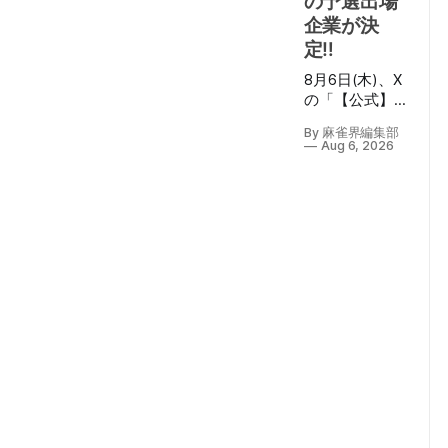
の予選出場
企業が決
定‼
8月6日(木)、X
の「【公式】
雀魂-じゃんた
By 麻雀界編集部
ま-」アカウン
Aug 6, 2026
トより、雀魂
企業対抗戦
2026の予選出
場企業が発表
された。 8月8
日(土)14:00〜
から行われる
予選は、
YouTube「【公
式】雀魂-じゃ
んたま-」チャ
ンネルにて生
配信され、
MC・実況は藤
川まゆプロ(麻