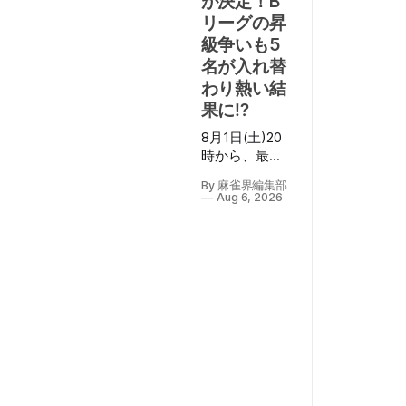
が決定！B
リーグの昇
級争いも5
名が入れ替
わり熱い結
果に⁉
8月1日(土)20
時から、最終
節となる第7期
By 麻雀界編集部
V-pro league
Aug 6, 2026
第5節の対局が
行われ、その
模様が
YouTube「VPL
公式チャンネ
ル」にて生配
信された。 配
信の実況・MC
は松田麻矢プ
ロ(日本プロ麻
雀協会)、解説