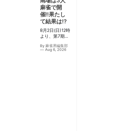
南場は3人
麻雀で開
催‼果たし
て結果は⁉
8月2日(日)12時
より、第7期学
生雀魂杯南場
By 麻雀界編集部
の決勝が行わ
Aug 6, 2026
れ、U-12/U-
18/U-25の3部
門が
YouTube「【公
式】雀魂-じゃ
んたま-」チャ
ンネルにて生
配信された。
配信の実況は
咲乃もこさ
ん、解説は綱
川隆晃プロ・
村上淳プロが
務め、ゲスト