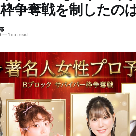
枠争奪戦を制したの
部
6
—
1 min read