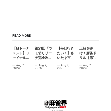
READ MORE
【Mトーナ
第21回「ツ
【毎日行き
正解を導
メント】フ
モ切りリー
たい！】さ
け！麻雀ド
ァイナル／2
チ完全攻
いたま市に
リル【第14
連勝でカー
略」
ラスベガス
問】
Aug 7,
Aug 7,
Aug 7,
Aug 7,
ニバル！東
誕生！？
2026
2026
2026
2026
城りお選手
「デイサー
がMトーナ
ビスラスベ
メント
ガス東大
2026優
宮」が
勝！
OPEN