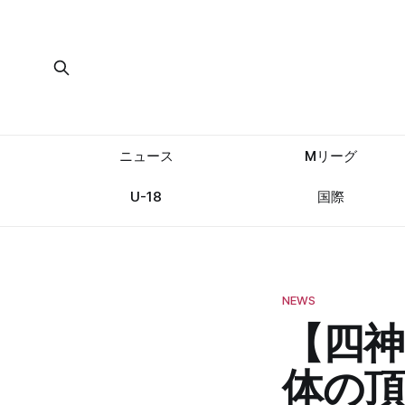
ニュース
Mリーグ
U-18
国際
NEWS
【四神
体の