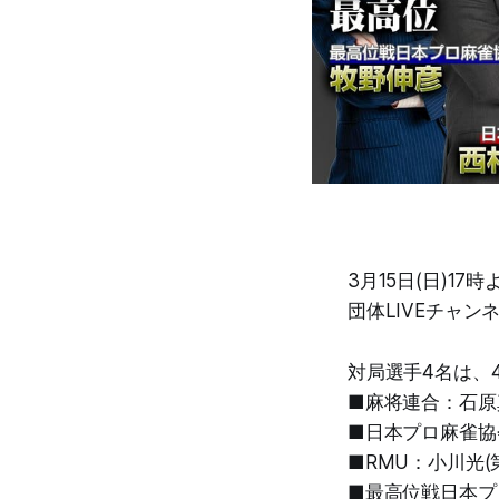
3月15日(日)1
団体LIVEチャ
対局選手4名は、
■麻将連合：石原真
■日本プロ麻雀協
■RMU：小川光(
■最高位戦日本プ