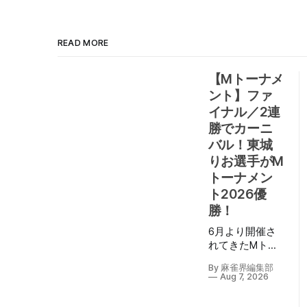
READ MORE
【Mトーナメ
ント】ファ
イナル／2連
勝でカーニ
バル！東城
りお選手がM
トーナメン
ト2026優
勝！
6月より開催さ
れてきたMトー
ナメント2026も
By 麻雀界編集部
ついにファイナ
Aug 7, 2026
ル。 8月7日
（金）に生配