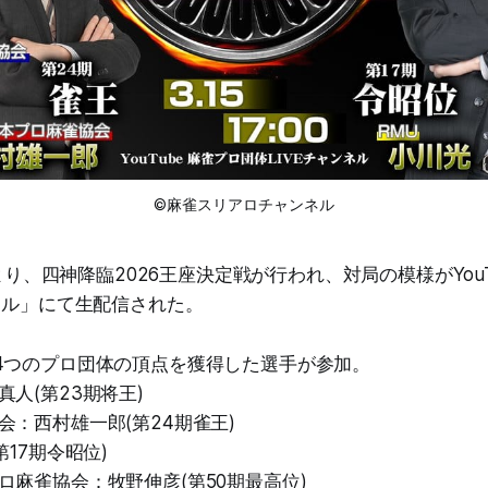
©麻雀スリアロチャンネル
7時より、四神降臨2026王座決定戦が行われ、対局の模様がYou
ンネル」にて生配信された。
4つのプロ団体の頂点を獲得した選手が参加。
人(第23期将王)
会：西村雄一郎(第24期雀王)
第17期令昭位)
ロ麻雀協会：牧野伸彦(第50期最高位)