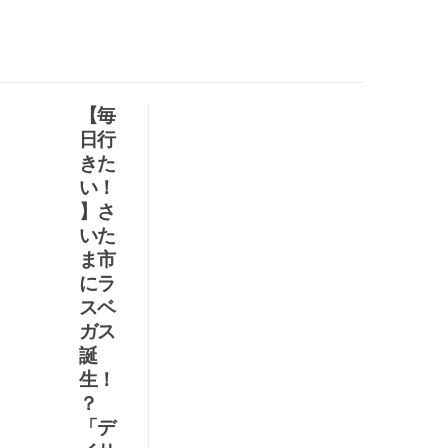
【毎
正
日行
解
きた
を
い！
導
】さ
け
いた
！
ま市
麻
にラ
雀
スベ
ド
ガス
リ
誕
ル
生！
【
？
第
「デ
14