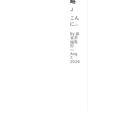
略
」
こん
にち
は、
By 麻
ヨー
雀界
テル
編集
部
で
Aug
す。
7,
本日
2026
は“ツ
モ切
りリ
ーチ
完全
攻
略”と
いう
テー
マで
お話
しし