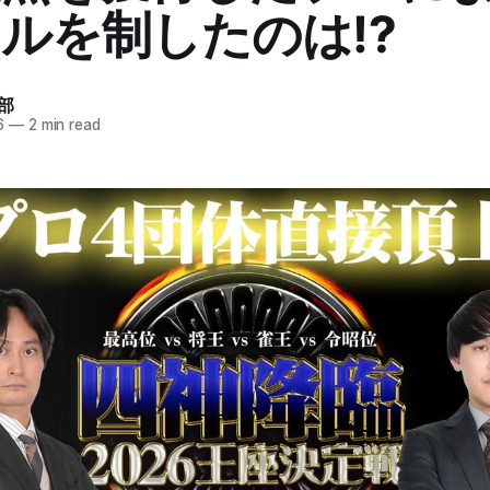
ルを制したのは⁉
部
6
—
2 min read