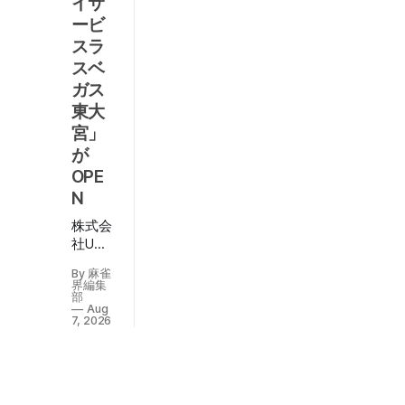
イサ
問
ービ
】
スラ
マー
スベ
ジャ
ガス
ンを
By 麻
少し
東大
雀界
覚え
編集
宮」
部
たら
が
Aug
解け
7,
OPE
るク
2026
N
イズ
から
株式会
複雑
社U・
な待
Pカン
ちの
By 麻雀
パニー
界編集
問題
（代表
部
な
Aug
取締
7, 2026
ど、
役：西
マー
山顕）
ジャ
が運営
ンの
する
いろ