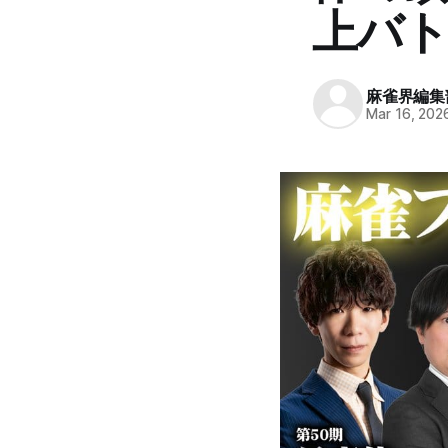
上バト
麻雀界編集
Mar 16, 202