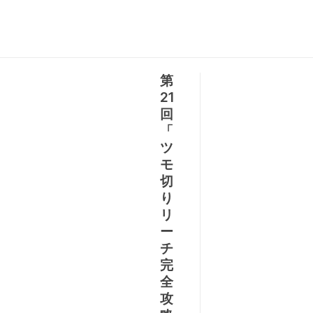
第
21
回
「
ツ
モ
切
り
リ
ー
チ
完
全
攻