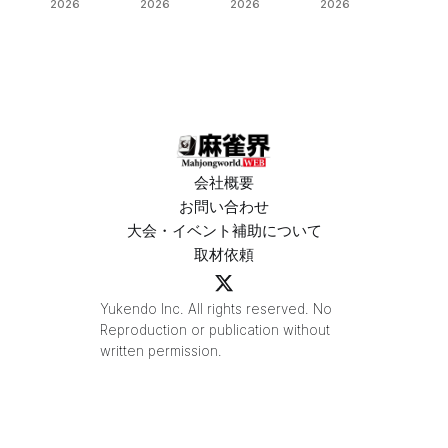
予選出場企
決定！Bリ
場は3人麻雀
節は、3トッ
2026
2026
2026
2026
業が決定‼
ーグの昇級
で開催‼果た
プ続出で一
争いも5名が
して結果
気に順位変
入れ替わり
は⁉
動が！
熱い結果
に⁉
会社概要
お問い合わせ
大会・イベント補助について
取材依頼
Yukendo Inc. All rights reserved. No
Reproduction or publication without
written permission.