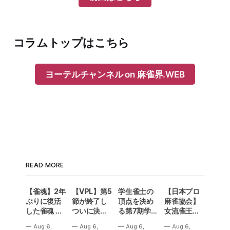
コラムトップはこちら
ヨーテルチャンネル on 麻雀界.WEB
READ MORE
【雀魂】2年
【VPL】第5
学生雀士の
【日本プロ
ぶりに復活
節が終了し
頂点を決め
麻雀協会】
した雀魂 企
ついに決勝
る第7期学生
女流雀王戦
業対抗戦の
メンバーが
雀魂杯！南
Aリーグ第3
Aug 6,
Aug 6,
Aug 6,
Aug 6,