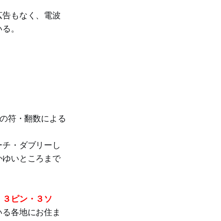
広告もなく、電波
いる。
れの符・翻数による
ーチ・ダブリーし
かゆいところまで
・３ピン・３ソ
いる各地にお住ま