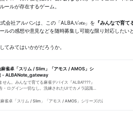
ルールが存在するゲーム。
会社アルバンは、この「ALBA𝓝𝓸𝓽𝓮」を
『みんなで育て
ールの感想や意見などを随時募集し可能な限り対応したい
してみてはいかがだろうか。
雀卓「スリム / Slim」「アモス / AMOS」シ
ALBANote_gateway
せん。みんなで育てる麻雀デバイス『ALBA????』
告・ログイン一切なし。洗練されたUIでカメラ認識
計算、自由なスコア記録、役カスタマイズを搭載。
、管理される安心より自分で
雀卓「スリム / Slim」「アモス / AMOS」シリーズの正規販売
株式