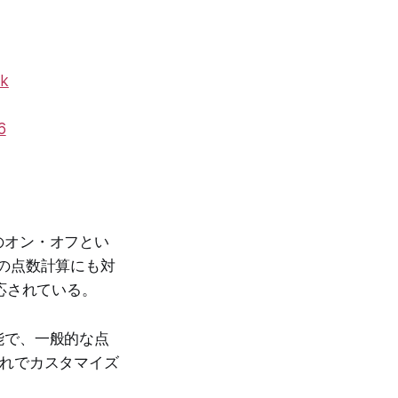
ak
6
のオン・オフとい
の点数計算にも対
応されている。
能で、一般的な点
ぞれでカスタマイズ