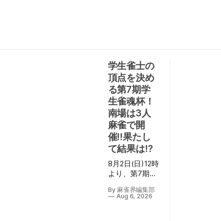
学生雀士の
頂点を決め
る第7期学
生雀魂杯！
南場は3人
麻雀で開
催‼果たし
て結果は⁉
8月2日(日)12時
より、第7期学
生雀魂杯南場
By 麻雀界編集部
の決勝が行わ
Aug 6, 2026
れ、U-12/U-
18/U-25の3部