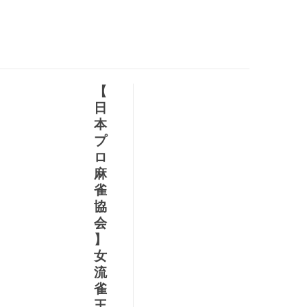
【
日
本
プ
ロ
麻
雀
協
に
会
8
】
2
女
て
B
雀
流
雀
王