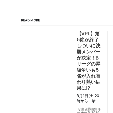
READ MORE
【VPL】第
5節が終了
しついに決
勝メンバー
が決定！B
リーグの昇
級争いも5
名が入れ替
わり熱い結
果に⁉
8月1日(土)20
時から、最終
節となる第7期
By 麻雀界編集部
V-pro league
Aug 6, 2026