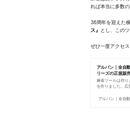
れば本当に多数の
36周年を迎えた株式
ス』
とし、このツ
ぜひ一度アクセス
アルバン｜全自動麻
リーズの正規販売 - 
麻雀ツールは作りま
を作りました。広
より3倍速い点数
ALBA????は
アルバン｜全自動麻