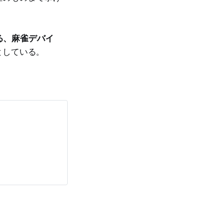
る、麻雀デバイ
としている。
会社アルバン