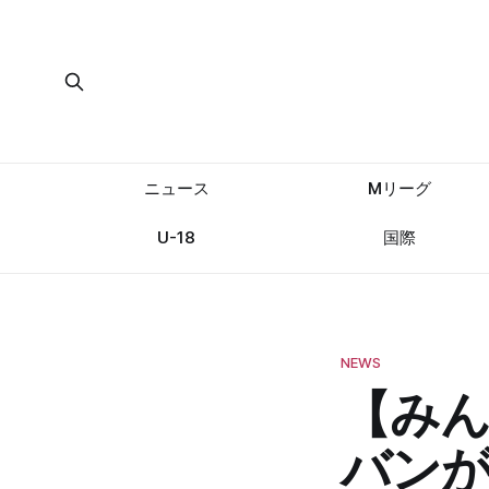
ニュース
Mリーグ
U-18
国際
NEWS
【み
バンが麻