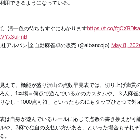
利用できるようになっている。
ば、清一色の待ちもすぐにわかります
https://t.co/fgCXBDis
/dkVYx3uPnB
アルバン|全自動麻雀卓の販売 (@albancojp)
May 8, 202
見えて、機能が盛り沢山の点数早見表では、切り上げ満貫
ろん、1本場＝何点で遊んでいるかのカスタムや、３人麻雀
りなし・1000点可符」といったものにもタップひとつで対
表は自身が遊んでいるルールに応じて点数の書き換えが可
ルや、3麻で独自の支払い方がある、といった場合もそれ
る。