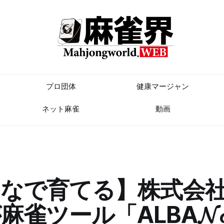
プロ団体
健康マージャン
ネット麻雀
動画
んなで育てる】株式会
雀ツール「ALBA𝓝𝓸