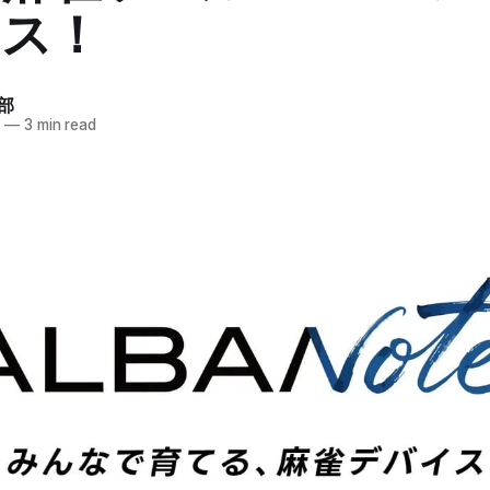
ース！
部
6
—
3 min read