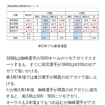
©日本プロ麻雀連盟
3回戦は御崎選手の1000オールのツモアガリでスタ
ートするも、すぐに高宮選手が3900は4200の出ア
ガリで追いかける。
東2局1本場では逢川選手が満貫の出アガリで追い上
げる。
だが南2局1本場、御崎選手が満貫の出アガリに成功
すると、南3局は300・500にツモアガリ。
オーラスも2本場までもつれ込むが御崎選手がアガ