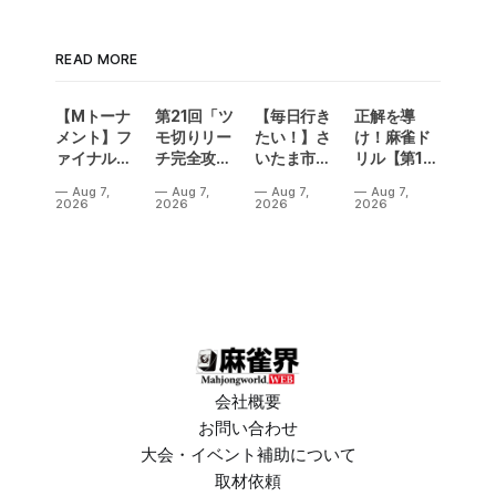
READ MORE
【Mトーナ
第21回「ツ
【毎日行き
正解を導
メント】フ
モ切りリー
たい！】さ
け！麻雀ド
ァイナル／2
チ完全攻
いたま市に
リル【第14
連勝でカー
略」
ラスベガス
問】
Aug 7,
Aug 7,
Aug 7,
Aug 7,
ニバル！東
誕生！？
2026
2026
2026
2026
城りお選手
「デイサー
がMトーナ
ビスラスベ
メント
ガス東大
2026優
宮」が
勝！
OPEN
会社概要
お問い合わせ
大会・イベント補助について
取材依頼