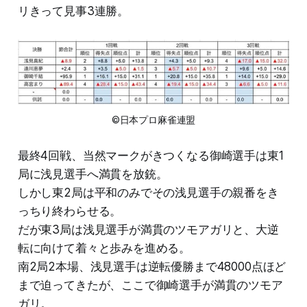
リきって見事3連勝。
©日本プロ麻雀連盟
最終4回戦、当然マークがきつくなる御崎選手は東1
局に浅見選手へ満貫を放銃。
しかし東2局は平和のみでその浅見選手の親番をき
っちり終わらせる。
だが東3局は浅見選手が満貫のツモアガリと、大逆
転に向けて着々と歩みを進める。
南2局2本場、浅見選手は逆転優勝まで48000点ほど
まで迫ってきたが、ここで御崎選手が満貫のツモア
ガリ。