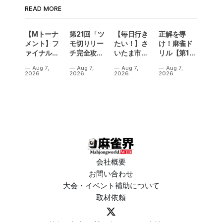
READ MORE
【Mトーナ
第21回「ツ
【毎日行き
正解を導
メント】フ
モ切りリー
たい！】さ
け！麻雀ド
ァイナル／2
チ完全攻
いたま市に
リル【第14
連勝でカー
略」
ラスベガス
問】
Aug 7,
Aug 7,
Aug 7,
Aug 7,
ニバル！東
誕生！？
2026
2026
2026
2026
城りお選手
「デイサー
がMトーナ
ビスラスベ
メント
ガス東大
2026優
宮」が
勝！
OPEN
会社概要
お問い合わせ
大会・イベント補助について
取材依頼