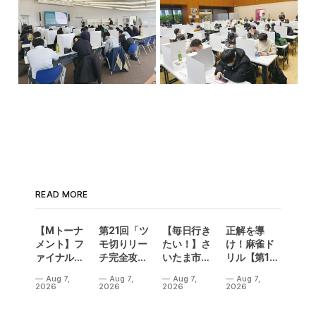
READ MORE
【Mトーナ
第21回「ツ
【毎日行き
正解を導
メント】フ
モ切りリー
たい！】さ
け！麻雀ド
ァイナル／2
チ完全攻
いたま市に
リル【第14
連勝でカー
略」
ラスベガス
問】
Aug 7,
Aug 7,
Aug 7,
Aug 7,
ニバル！東
誕生！？
2026
2026
2026
2026
城りお選手
「デイサー
がMトーナ
ビスラスベ