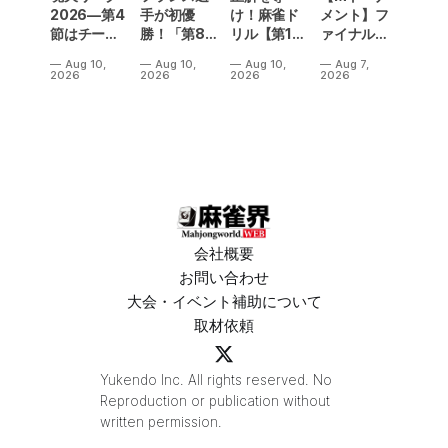
2026—第4
手が初優
け！麻雀ド
メント】フ
節はチーム
勝！「第8
リル【第15
ァイナル／2
レグルスが
回ヨーロッ
問】
連勝でカー
Aug 10,
Aug 10,
Aug 10,
Aug 7,
ついに首位
パ麻雀選手
ニバル！東
2026
2026
2026
2026
を奪取！他
権 」スウェ
城りお選手
にも上位陣
ーデン・ウ
がMトーナ
に動きあ
プサラで閉
メント
り⁉
幕
2026優
勝！
会社概要
お問い合わせ
大会・イベント補助について
取材依頼
Yukendo Inc. All rights reserved. No
Reproduction or publication without
written permission.