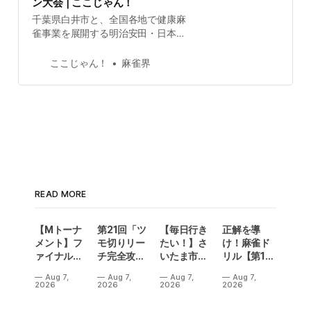
ン大会 | ここじゃん！
千葉県白井市と、全国各地で健康麻
雀事業を展開する明治安田・日本健
康麻将協会による健康マージャン大
会の開催が決定！ 詳細は以下のとお
ここじゃん！
麻雀界
りです。 大会概要 項目内容大会名
明治安田健康マージャン大会in白井
コミュニティセンター日時2026年2
月6日
READ MORE
【Mトーナ
第21回「ツ
【毎日行き
正解を導
メント】フ
モ切りリー
たい！】さ
け！麻雀ド
ァイナル／2
チ完全攻
いたま市に
リル【第14
連勝でカー
略」
ラスベガス
問】
Aug 7,
Aug 7,
Aug 7,
Aug 7,
ニバル！東
誕生！？
2026
2026
2026
2026
城りお選手
「デイサー
がMトーナ
ビスラスベ