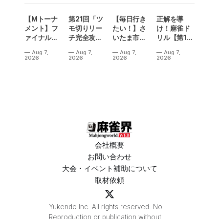
【Mトーナ
第21回「ツ
【毎日行き
正解を導
メント】フ
モ切りリー
たい！】さ
け！麻雀ド
ァイナル／2
チ完全攻
いたま市に
リル【第14
連勝でカー
略」
ラスベガス
問】
Aug 7,
Aug 7,
Aug 7,
Aug 7,
ニバル！東
誕生！？
2026
2026
2026
2026
城りお選手
「デイサー
がMトーナ
ビスラスベ
メント
ガス東大
2026優
宮」が
勝！
OPEN
会社概要
お問い合わせ
大会・イベント補助について
取材依頼
Yukendo Inc. All rights reserved. No
Reproduction or publication without